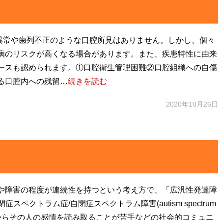
態異常や歯列不正のような口腔所見はありません。しかし、個々
病のリスクが高くなる場合があります。また、疾患特性に由来
ースも認められます。①口腔衛生管理困難②口腔組織への自傷
る口腔内への残留…
続きを読む
2020年10月26日
や障害の程度が連続性を持つという考え方で、「広汎性発達障
症スペクトラム症/自閉症スペクトラム障害(autism spectrum
顔の表情からその人の感情を読み取ることが苦手などの社会的コミュニ